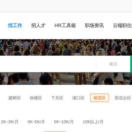
找工作
招人才
HR工具箱
职场资讯
云端职位
南京
建邺区
鼓楼区
下关区
浦口区
栖霞区
雨花台区
2K~3K/月
3K~5K/月
5K~10K/月
10K以上/月