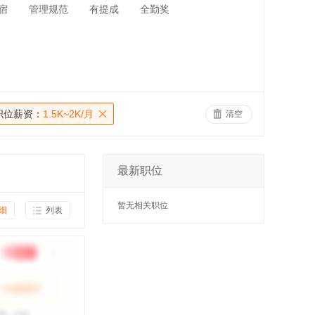
宿
管理规范
有提成
全勤奖
职位薪资：
1.5K~2K/月
清空
最新职位
暂无相关职位
细
列表