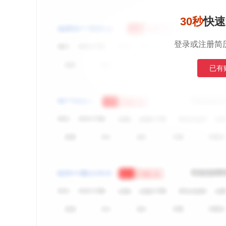
30秒
快速
登录或注册简
已有