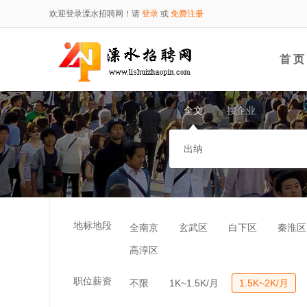
欢迎登录溧水招聘网！请
登录
或
免费注册
首 页
全文
搜企业
地标地段
全南京
玄武区
白下区
秦淮区
高淳区
职位薪资
不限
1K~1.5K/月
1.5K~2K/月