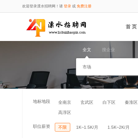
欢迎登录溧水招聘网！请
登录
或
免费注册
首 页
全文
搜企业
地标地段
全南京
玄武区
白下区
秦淮区
高淳区
职位薪资
不限
1K~1.5K/月
1.5K~2K/月