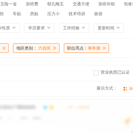
五险一金
加班费
朝九晚五
交通方便
加班补助
包食
快
车贴
房贴
压力小
技术培训
旅游
作性质
学历要求
工作经验
更新时间
地区类别：
六合区
职位亮点：
有年假
营业执照已认证
展示方式：
详