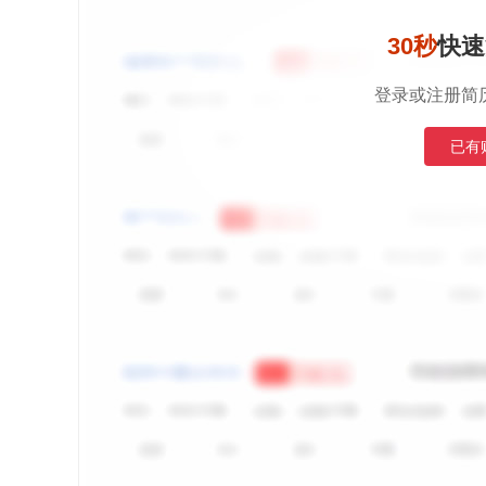
30秒
快速
登录或注册简
已有