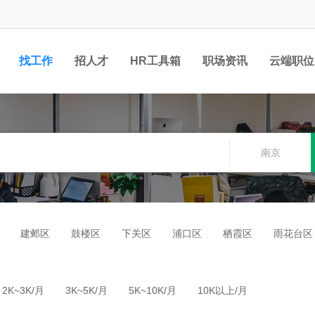
找工作
招人才
HR工具箱
职场资讯
云端职位
南京
建邺区
鼓楼区
下关区
浦口区
栖霞区
雨花台区
2K~3K/月
3K~5K/月
5K~10K/月
10K以上/月