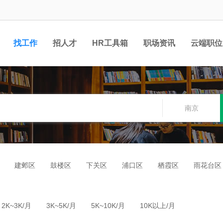
找工作
招人才
HR工具箱
职场资讯
云端职位
南京
建邺区
鼓楼区
下关区
浦口区
栖霞区
雨花台区
2K~3K/月
3K~5K/月
5K~10K/月
10K以上/月