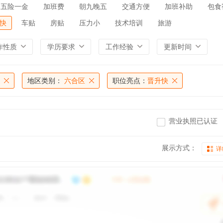
五险一金
加班费
朝九晚五
交通方便
加班补助
包食
快
车贴
房贴
压力小
技术培训
旅游
作性质
学历要求
工作经验
更新时间
地区类别：
六合区
职位亮点：
晋升快
营业执照已认证
展示方式：
详