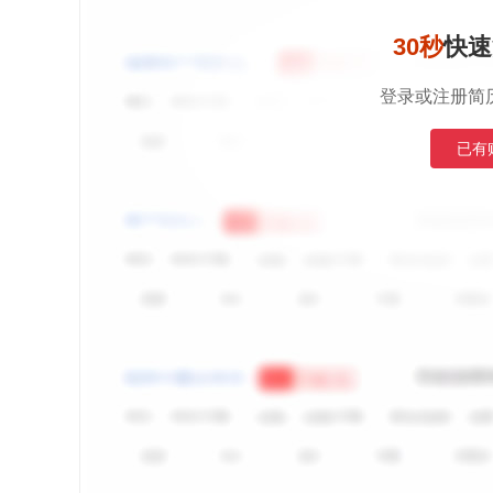
30秒
快速
登录或注册简
已有