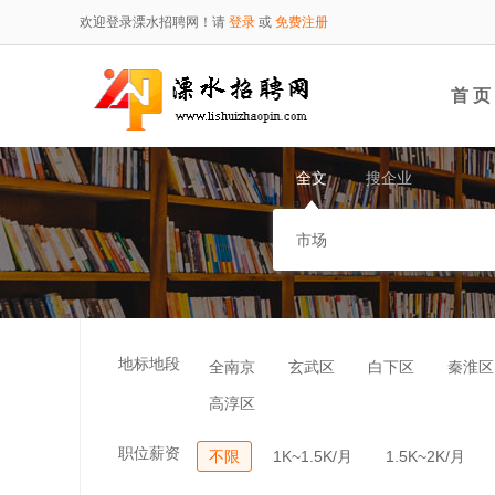
欢迎登录溧水招聘网！请
登录
或
免费注册
首 页
全文
搜企业
地标地段
全南京
玄武区
白下区
秦淮区
高淳区
职位薪资
不限
1K~1.5K/月
1.5K~2K/月