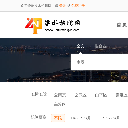
欢迎登录溧水招聘网！请
登录
或
免费注册
首 页
全文
搜企业
地标地段
全南京
玄武区
白下区
秦淮区
高淳区
职位薪资
不限
1K~1.5K/月
1.5K~2K/月