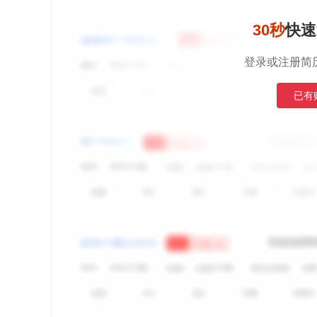
30秒
快速
登录或注册简
已有