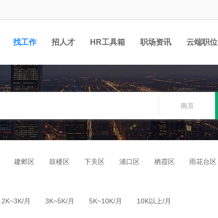
找工作
招人才
HR工具箱
职场资讯
云端职位
南京
建邺区
鼓楼区
下关区
浦口区
栖霞区
雨花台区
2K~3K/月
3K~5K/月
5K~10K/月
10K以上/月