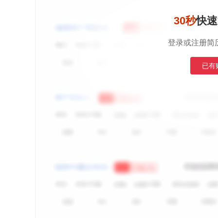
30秒
快速
登录或注册简
已有