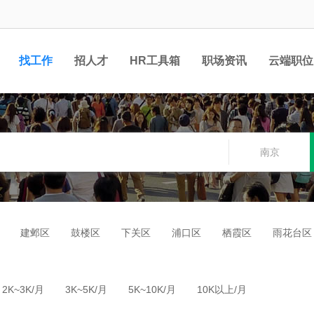
找工作
招人才
HR工具箱
职场资讯
云端职位
南京
建邺区
鼓楼区
下关区
浦口区
栖霞区
雨花台区
2K~3K/月
3K~5K/月
5K~10K/月
10K以上/月