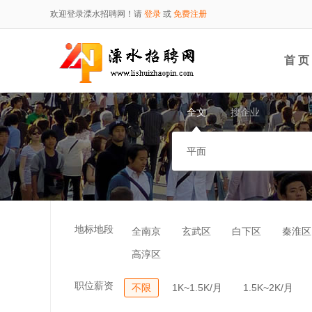
欢迎登录溧水招聘网！请
登录
或
免费注册
首 页
全文
搜企业
地标地段
全南京
玄武区
白下区
秦淮区
高淳区
职位薪资
不限
1K~1.5K/月
1.5K~2K/月