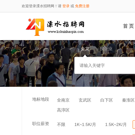
欢迎登录溧水招聘网！请
登录
或
免费注册
首 页
全文
搜企业
地标地段
全南京
玄武区
白下区
秦淮区
高淳区
职位薪资
不限
1K~1.5K/月
1.5K~2K/月