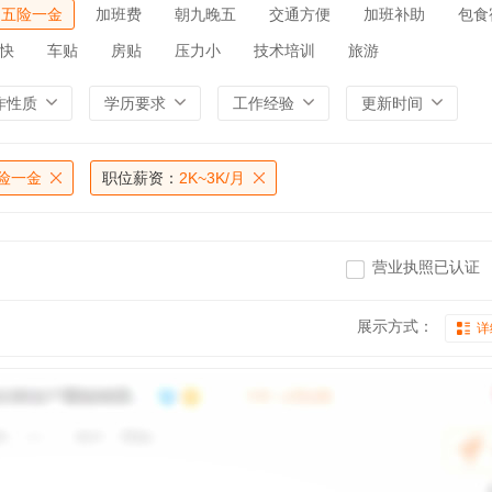
五险一金
加班费
朝九晚五
交通方便
加班补助
包食
快
车贴
房贴
压力小
技术培训
旅游
作性质
学历要求
工作经验
更新时间
险一金
职位薪资：
2K~3K/月
营业执照已认证
展示方式：
详