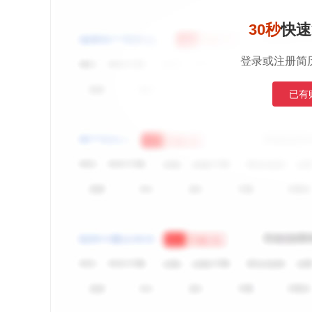
30秒
快速
登录或注册简
已有