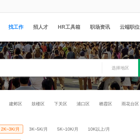
找工作
招人才
HR工具箱
职场资讯
云端职位
选择地区
建邺区
鼓楼区
下关区
浦口区
栖霞区
雨花台区
2K~3K/月
3K~5K/月
5K~10K/月
10K以上/月