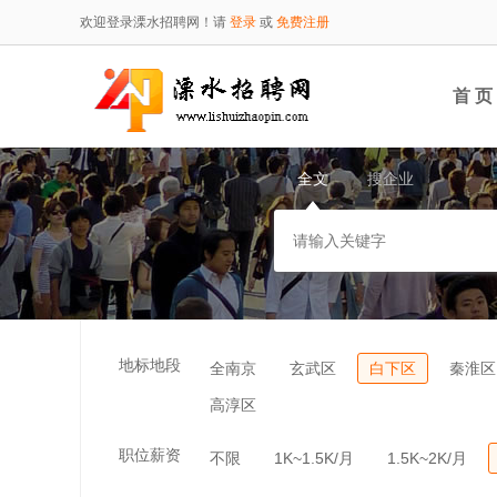
欢迎登录溧水招聘网！请
登录
或
免费注册
首 页
全文
搜企业
地标地段
全南京
玄武区
白下区
秦淮区
高淳区
职位薪资
不限
1K~1.5K/月
1.5K~2K/月