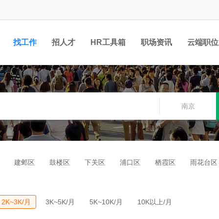
找工作
招人才
HR工具箱
职场资讯
云端职位
南京
建邺区
鼓楼区
下关区
浦口区
栖霞区
雨花台区
2K~3K/月
3K~5K/月
5K~10K/月
10K以上/月