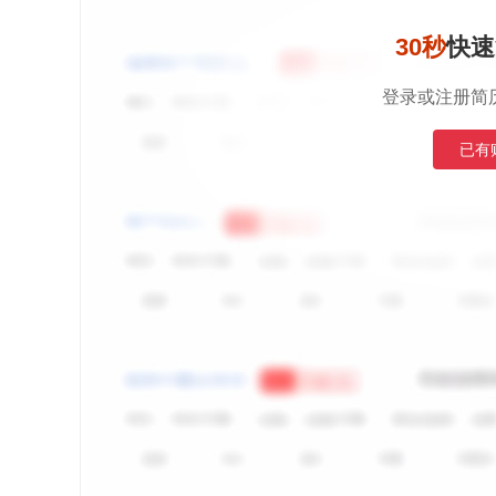
30秒
快速
登录或注册简
已有