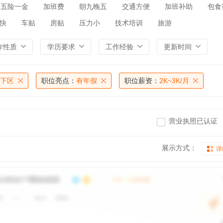
五险一金
加班费
朝九晚五
交通方便
加班补助
包食
快
车贴
房贴
压力小
技术培训
旅游
作性质
学历要求
工作经验
更新时间
下区
职位亮点：
有年假
职位薪资：
2K~3K/月
营业执照已认证
展示方式：
详