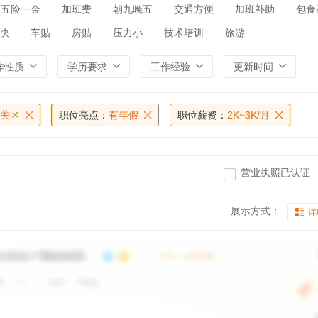
五险一金
加班费
朝九晚五
交通方便
加班补助
包食
快
车贴
房贴
压力小
技术培训
旅游
作性质
学历要求
工作经验
更新时间
关区
职位亮点：
有年假
职位薪资：
2K~3K/月
营业执照已认证
展示方式：
详