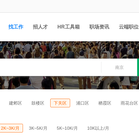
找工作
招人才
HR工具箱
职场资讯
云端职位
南京
建邺区
鼓楼区
下关区
浦口区
栖霞区
雨花台区
2K~3K/月
3K~5K/月
5K~10K/月
10K以上/月