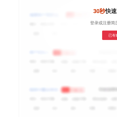
30秒
快速
登录或注册简
已有