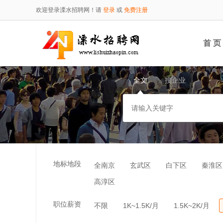
欢迎登录溧水招聘网！请
登录
或
免费注册
首 页
全文
搜企业
地标地段
全南京
玄武区
白下区
秦淮区
高淳区
职位薪资
不限
1K~1.5K/月
1.5K~2K/月