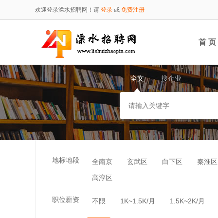
欢迎登录溧水招聘网！请
登录
或
免费注册
首 页
全文
搜企业
地标地段
全南京
玄武区
白下区
秦淮区
高淳区
职位薪资
不限
1K~1.5K/月
1.5K~2K/月