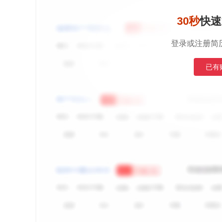
30秒
快速
登录或注册简
已有