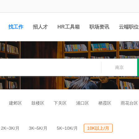
找工作
招人才
HR工具箱
职场资讯
云端职位
南京
建邺区
鼓楼区
下关区
浦口区
栖霞区
雨花台区
2K~3K/月
3K~5K/月
5K~10K/月
10K以上/月