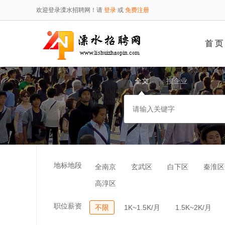
欢迎登录溧水招聘网！请
登录
或
免费注册
首 页
全文
搜企业
地标地段
全南京
玄武区
白下区
秦淮区
高淳区
职位薪资
不限
1K~1.5K/月
1.5K~2K/月