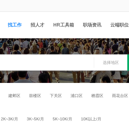
找工作
招人才
HR工具箱
职场资讯
云端职位
选择地区
建邺区
鼓楼区
下关区
浦口区
栖霞区
雨花台区
2K~3K/月
3K~5K/月
5K~10K/月
10K以上/月