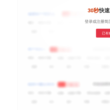
30秒
快速
登录或注册简
已有